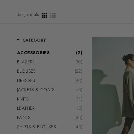
Bekijken als
CATEGORY
ACCESSORIES
(2)
BLAZERS
(20)
BLOUSES
(22)
DRESSES
(43)
JACKETS & COATS
(5)
KNITS
(11)
LEATHER
(5)
PANTS
(45)
SHIRTS & BLOUSES
(43)