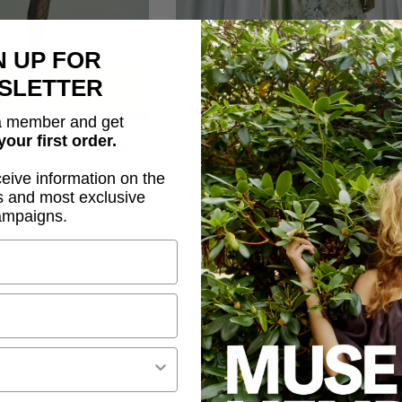
N UP FOR
SLETTER
 member and get
your first order.
ousen 40 Hol In Zwart
CMTENLEY - LACE SCARF IN OFF
39,95
€59,95
ceive information on the
s and most exclusive
ampaigns.