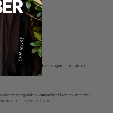
 nieuwsgierig maken, aandacht vragen en creativiteit en
ons nieuwsgierig maken, aandacht wekken en creativiteit
xpressie verkennen en uitdagen.